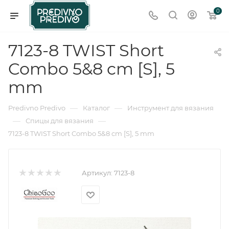
0
7123-8 TWIST Short
Combo 5&8 cm [S], 5
mm
—
—
Predivno Predivo
Каталог
Инструмент для вязания
—
—
Спицы для вязания
7123-8 TWIST Short Combo 5&8 cm [S], 5 mm
Артикул:
7123-8