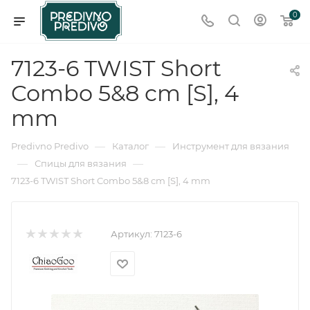
0
7123-6 TWIST Short
Combo 5&8 cm [S], 4
mm
—
—
Predivno Predivo
Каталог
Инструмент для вязания
—
—
Спицы для вязания
7123-6 TWIST Short Combo 5&8 cm [S], 4 mm
Артикул:
7123-6