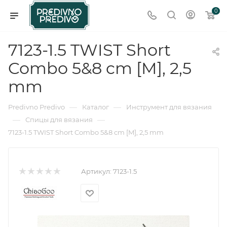
0
7123-1.5 TWIST Short
Combo 5&8 cm [M], 2,5
mm
—
—
Predivno Predivo
Каталог
Инструмент для вязания
—
—
Спицы для вязания
7123-1.5 TWIST Short Combo 5&8 cm [M], 2,5 mm
Артикул:
7123-1.5