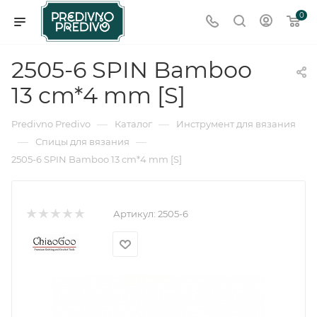
0
2505-6 SPIN Bamboo
13 cm*4 mm [S]
—
—
Predivno Predivo
Каталог
Инструмент для вязания
—
—
Спицы для вязания
2505-6 SPIN Bamboo 13 cm*4 mm [S]
Артикул:
2505-6