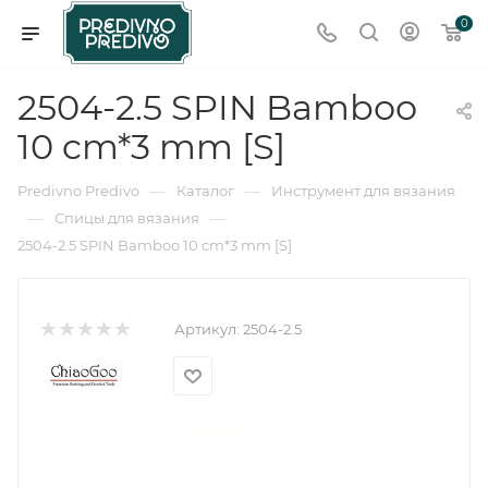
0
2504-2.5 SPIN Bamboo
10 cm*3 mm [S]
—
—
Predivno Predivo
Каталог
Инструмент для вязания
—
—
Спицы для вязания
2504-2.5 SPIN Bamboo 10 cm*3 mm [S]
Артикул:
2504-2.5