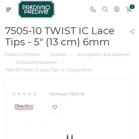
0
7505-10 TWIST IC Lace
Tips - 5" (13 cm) 6mm
—
—
Predivno Predivo
Каталог
Инструмент для вязания
—
—
Спицы для вязания
7505-10 TWIST IC Lace Tips - 5" (13 cm) 6mm
Артикул:
7505-10