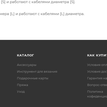
 [S] и работают с кабелями диаметра [S].
мера [L] и работают с кабелями [L] диаметра.
КАТАЛОГ
КАК КУПИ
Аксессуары
Условия оп
Инструмент для вязания
Условия дос
Подарочные карты
Гарантия на
Пряжа
Вопрос-отв
Уход
Политика
кофиденциа