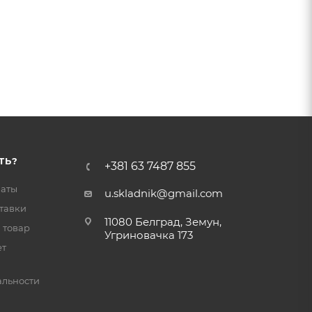
ТЬ?
+381 63 7487 855
латы
u.skladnik@gmail.com
тавки
11080 Белград, Земун,
 товар
Угриновачка 173
ет
льности