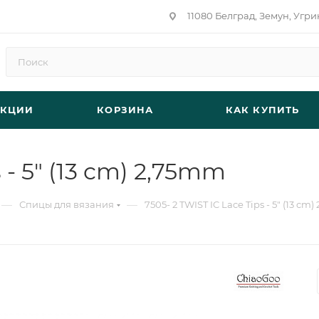
11080 Белград, Земун, Угри
АКЦИИ
КОРЗИНА
КАК КУПИТЬ
 - 5" (13 cm) 2,75mm
—
—
Спицы для вязания
7505- 2 TWIST IC Lace Tips - 5" (13 cm