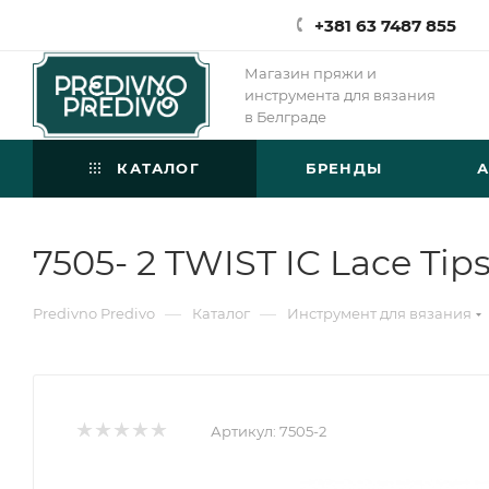
+381 63 7487 855
Магазин пряжи и
инструмента для вязания
в Белграде
КАТАЛОГ
БРЕНДЫ
7505- 2 TWIST IC Lace Tips
—
—
Predivno Predivo
Каталог
Инструмент для вязания
Артикул:
7505-2