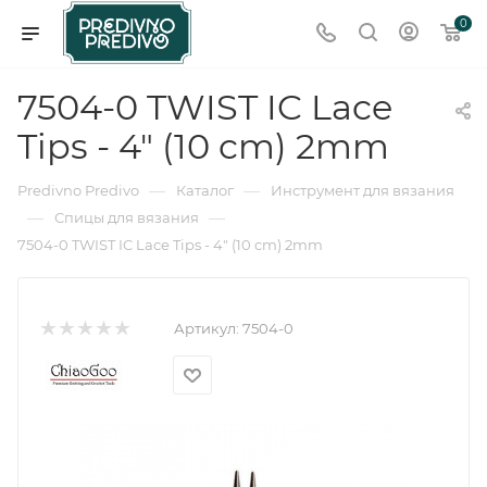
0
7504-0 TWIST IC Lace
Tips - 4" (10 cm) 2mm
—
—
Predivno Predivo
Каталог
Инструмент для вязания
—
—
Спицы для вязания
7504-0 TWIST IC Lace Tips - 4" (10 cm) 2mm
Артикул:
7504-0