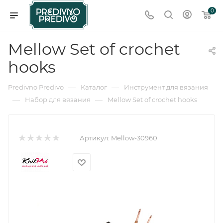
0
Mellow Set of crochet
hooks
—
—
Predivno Predivo
Каталог
Инструмент для вязания
—
—
Набор для вязания
Mellow Set of crochet hooks
Артикул:
Mellow-30960