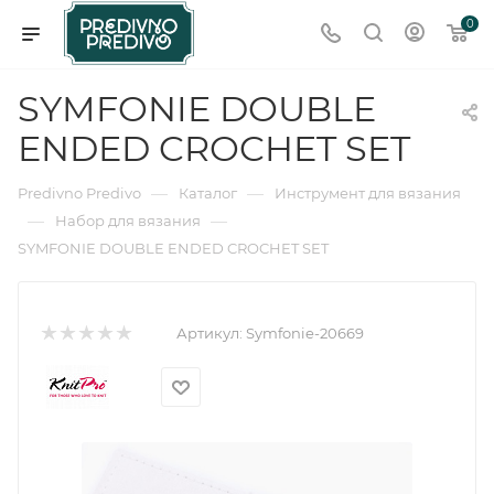
0
SYMFONIE DOUBLE
ENDED CROCHET SET
—
—
Predivno Predivo
Каталог
Инструмент для вязания
—
—
Набор для вязания
SYMFONIE DOUBLE ENDED CROCHET SET
Артикул:
Symfonie-20669