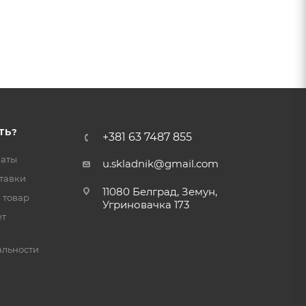
ТЬ?
+381 63 7487 855
латы
u.skladnik@gmail.com
тавки
11080 Белград, Земун,
 товар
Угриновачка 173
ет
льности