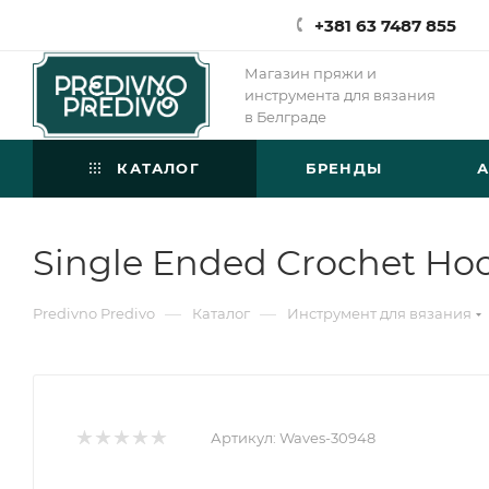
+381 63 7487 855
Магазин пряжи и
инструмента для вязания
в Белграде
КАТАЛОГ
БРЕНДЫ
Single Ended Crochet Hoo
—
—
Predivno Predivo
Каталог
Инструмент для вязания
Артикул:
Waves-30948