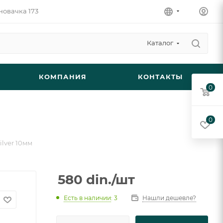
новачка 173
Каталог
КОМПАНИЯ
КОНТАКТЫ
0
0
ilver 10мм
580
din.
/шт
Есть в наличии
: 3
Нашли дешевле?