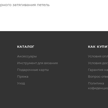
ерного затягивания петель
КАТАЛОГ
КАК КУПИ
Аксессуары
Условия оп
Инструмент для вязания
Условия дос
Подарочные карты
Гарантия на
Пряжа
Вопрос-отв
Уход
Политика
кофиденциа