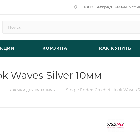
11080 Белград, Земун, Угри
АКЦИИ
КОРЗИНА
КАК КУПИТЬ
k Waves Silver 10мм
—
—
Крючки для вязания
Single Ended Crochet Hook Waves S