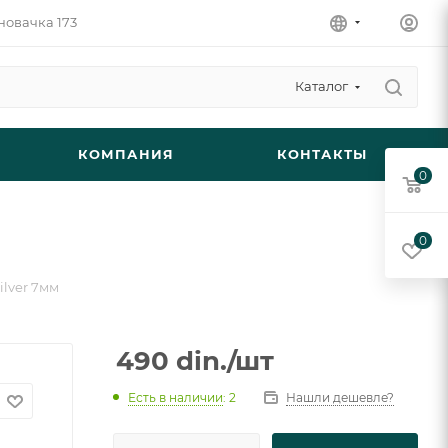
новачка 173
Каталог
КОМПАНИЯ
КОНТАКТЫ
0
0
ilver 7мм
490
din.
/шт
Есть в наличии
: 2
Нашли дешевле?