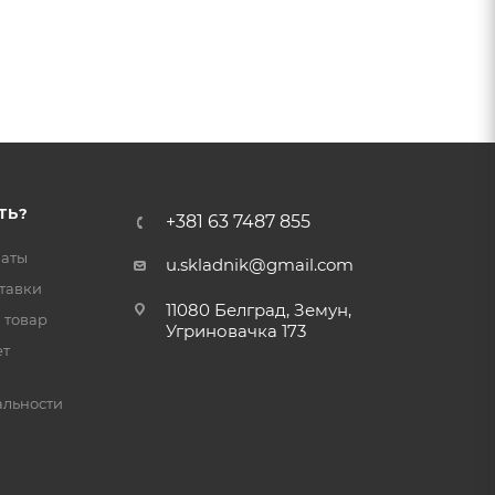
ТЬ?
+381 63 7487 855
латы
u.skladnik@gmail.com
тавки
11080 Белград, Земун,
 товар
Угриновачка 173
ет
льности