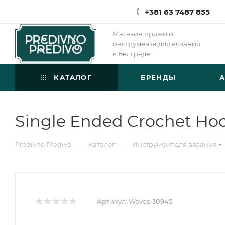
+381 63 7487 855
Магазин пряжи и
инструмента для вязания
в Белграде
КАТАЛОГ
БРЕНДЫ
Single Ended Crochet Hoo
—
—
Predivno Predivo
Каталог
Инструмент для вязания
Артикул:
Waves-30945