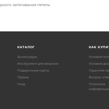
ерного затягивания петель
КАТАЛОГ
КАК КУПИ
Аксессуары
Условия оп
Инструмент для вязания
Условия дос
Подарочные карты
Гарантия на
Пряжа
Вопрос-отв
Уход
Политика
кофиденциа