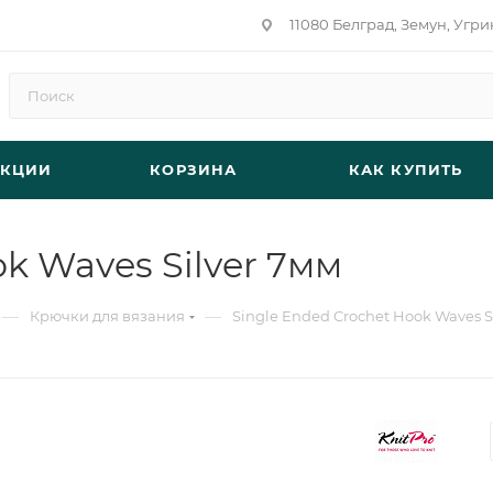
11080 Белград, Земун, Угри
АКЦИИ
КОРЗИНА
КАК КУПИТЬ
k Waves Silver 7мм
—
—
Крючки для вязания
Single Ended Crochet Hook Waves S