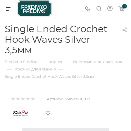
0
Single Ended Crochet
Hook Waves Silver
3,5мм
—
—
Predivno Predivo
Каталог
Инструмент для вязания
—
—
Крючки для вязания
Single Ended Crochet Hook Waves Silver 3,5мм
Артикул:
Waves-30937