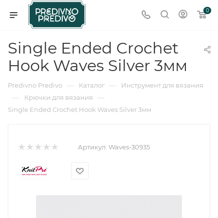
0
Single Ended Crochet
Hook Waves Silver 3мм
—
—
Predivno Predivo
Каталог
Инструмент для вязания
—
—
Крючки для вязания
Single Ended Crochet Hook Waves Silver 3мм
Артикул:
Waves-30935