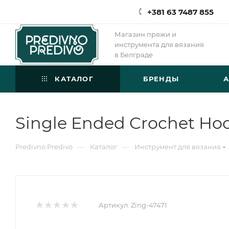
+381 63 7487 855
Магазин пряжи и
инструмента для вязания
в Белграде
КАТАЛОГ
БРЕНДЫ
Single Ended Crochet Ho
—
—
Predivno Predivo
Каталог
Инструмент для вязания
Артикул:
Zing-47471