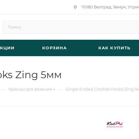
11080 Белград, Земун, Угри
АКЦИИ
КОРЗИНА
КАК КУПИТЬ
oks Zing 5мм
—
—
Крючки для вязания
Single Ended Crochet Hooks Zing 5