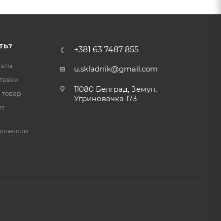
ТЬ?
+381 63 7487 855
латы
u.skladnik@gmail.com
тавки
11080 Белград, Земун,
 товар
Угриновачка 173
ет
льности