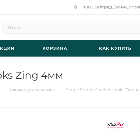
11080 Белград, Земун, Угри
АКЦИИ
КОРЗИНА
КАК КУПИТЬ
oks Zing 4мм
—
—
Крючки для вязания
Single Ended Crochet Hooks Zing 