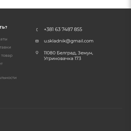
ТЬ?
+381 63 7487 855
латы
u.skladnik@gmail.com
тавки
11080 Белград, Земун,
 товар
Угриновачка 173
ет
льности