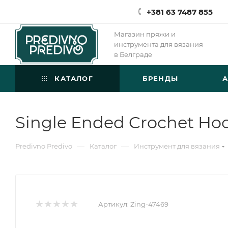
+381 63 7487 855
Магазин пряжи и
инструмента для вязания
в Белграде
КАТАЛОГ
БРЕНДЫ
Single Ended Crochet Ho
—
—
Predivno Predivo
Каталог
Инструмент для вязания
Артикул:
Zing-47469