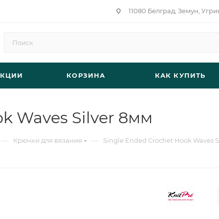
11080 Белград, Земун, Угри
АКЦИИ
КОРЗИНА
КАК КУПИТЬ
k Waves Silver 8мм
—
—
Крючки для вязания
Single Ended Crochet Hook Waves S