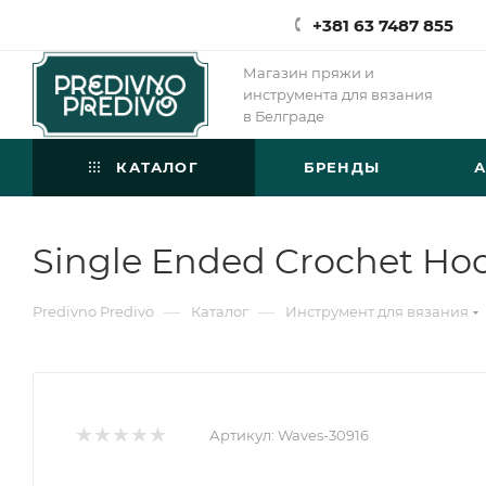
+381 63 7487 855
Магазин пряжи и
инструмента для вязания
в Белграде
КАТАЛОГ
БРЕНДЫ
Single Ended Crochet Hoo
—
—
Predivno Predivo
Каталог
Инструмент для вязания
Артикул:
Waves-30916