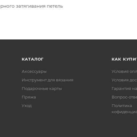
ерного затягивания петель
КАТАЛОГ
КАК КУПИ
Аксессуары
Условия оп
Инструмент для вязания
Условия дос
Подарочные карты
Гарантия на
Пряжа
Вопрос-отв
Уход
Политика
кофиденциа