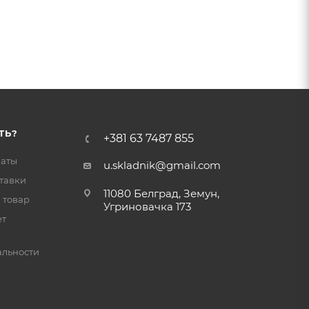
ТЬ?
+381 63 7487 855
латы
u.skladnik@gmail.com
тавки
11080 Белград, Земун,
 товар
Угриновачка 173
ет
льности