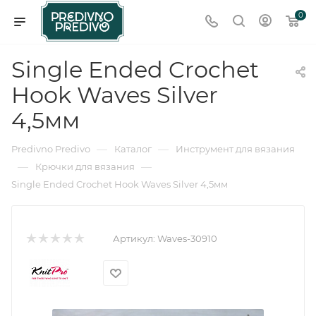
0
Single Ended Crochet
Hook Waves Silver
4,5мм
—
—
Predivno Predivo
Каталог
Инструмент для вязания
—
—
Крючки для вязания
Single Ended Crochet Hook Waves Silver 4,5мм
Артикул:
Waves-30910