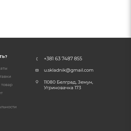
ТЬ?
+381 63 7487 855
латы
u.skladnik@gmail.com
тавки
11080 Белград, Земун,
 товар
Угриновачка 173
ет
льности