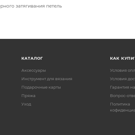
ерного затягивания петель
КАТАЛОГ
КАК КУПИ
Аксессуары
Условия оп
Инструмент для вязания
Условия дос
Подарочные карты
Гарантия на
Пряжа
Вопрос-отв
Уход
Политика
кофиденциа