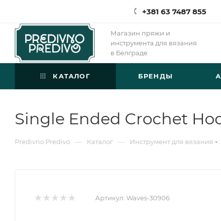
+381 63 7487 855
Магазин пряжи и
инструмента для вязания
в Белграде
КАТАЛОГ
БРЕНДЫ
Single Ended Crochet Hoo
—
—
Predivno Predivo
Каталог
Инструмент для вязания
Артикул:
Waves-30906