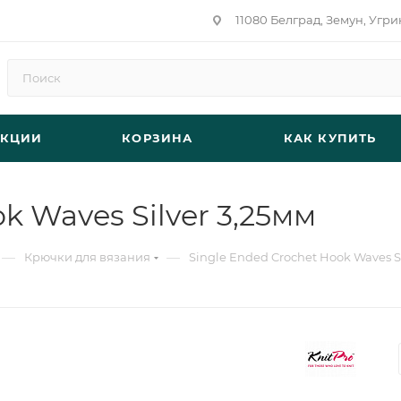
11080 Белград, Земун, Угри
АКЦИИ
КОРЗИНА
КАК КУПИТЬ
k Waves Silver 3,25мм
—
—
Крючки для вязания
Single Ended Crochet Hook Waves Si