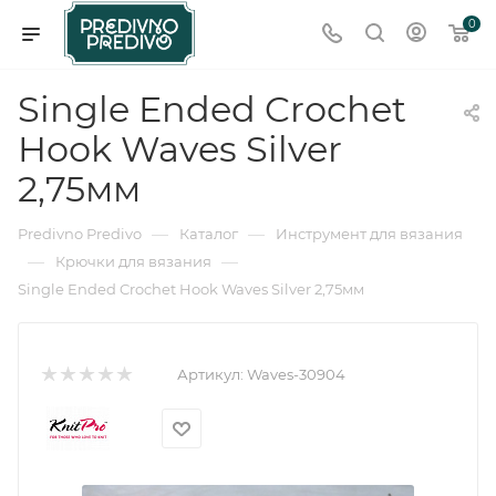
0
Single Ended Crochet
Hook Waves Silver
2,75мм
—
—
Predivno Predivo
Каталог
Инструмент для вязания
—
—
Крючки для вязания
Single Ended Crochet Hook Waves Silver 2,75мм
Артикул:
Waves-30904