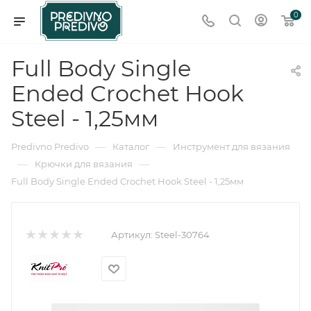
0
Full Body Single
Ended Crochet Hook
Steel - 1,25мм
—
—
Predivno Predivo
Каталог
Инструмент для вязания
—
—
Крючки для вязания
Full Body Single Ended Crochet Hook Steel - 1,25мм
Артикул:
Steel-30764