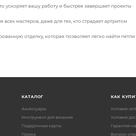
что ускоряет вашу работу и быстрее завершает проекты
я всех мастеров, даже для тех, кто страдает артритом
ванную отделку, которая позволяет легко найти петли
КАТАЛОГ
КАК КУПИ
Аксессуары
Условия оп
Инструмент для вязания
Условия дос
Подарочные карты
Гарантия на
Пряжа
Вопрос-отв