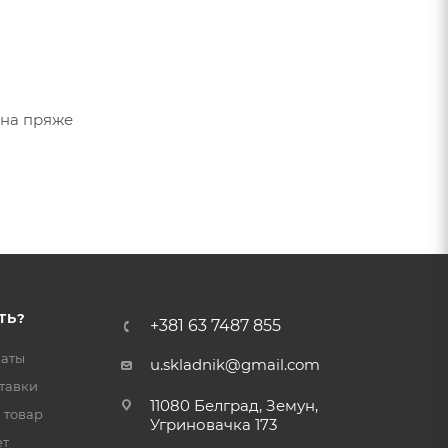
 на пряже
ТЬ?
+381 63 7487 855
латы
u.skladnik@gmail.com
тавки
11080 Белград, Земун,
 товар
Угриновачка 173
ет