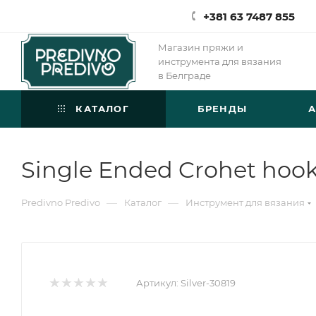
+381 63 7487 855
Магазин пряжи и
инструмента для вязания
в Белграде
КАТАЛОГ
БРЕНДЫ
Single Ended Crohet hook
—
—
Predivno Predivo
Каталог
Инструмент для вязания
Артикул:
Silver-30819