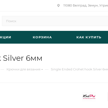
11080 Белград, Земун, Угри
АКЦИИ
КОРЗИНА
КАК КУПИТЬ
 Silver 6мм
—
—
Крючки для вязания
Single Ended Crohet hook Silver 6м