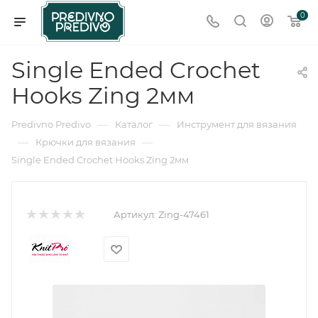
0
Single Ended Crochet
Hooks Zing 2мм
—
—
Predivno Predivo
Каталог
Инструмент для вязания
—
—
Крючки для вязания
Single Ended Crochet Hooks Zing 2мм
Артикул:
Zing-47461