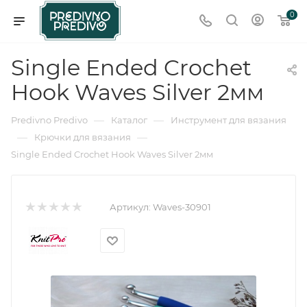
0
Single Ended Crochet
Hook Waves Silver 2мм
—
—
Predivno Predivo
Каталог
Инструмент для вязания
—
—
Крючки для вязания
Single Ended Crochet Hook Waves Silver 2мм
Артикул:
Waves-30901