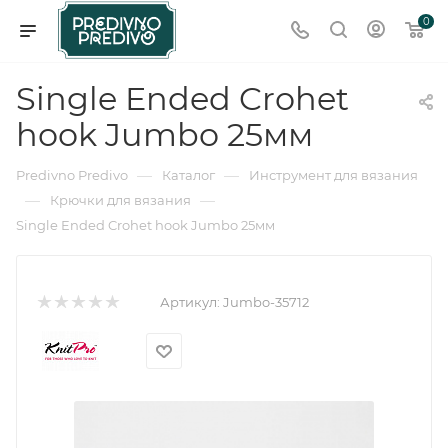
0
Single Ended Crohet
hook Jumbo 25мм
—
—
Predivno Predivo
Каталог
Инструмент для вязания
—
—
Крючки для вязания
Single Ended Crohet hook Jumbo 25мм
Артикул:
Jumbo-35712