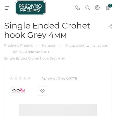
0
Single Ended Crohet
hook Grey 4мм
—
—
Predivno Predivo
Каталог
Инструмент для вязания
—
—
Крючки для вязания
Single Ended Crohet hook Grey 4мм
Артикул:
Grey-30778