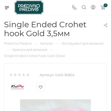
0
Single Ended Crohet
hook Gold 3,5мм
—
—
Predivno Predivo
Каталог
Инструмент для вязания
—
—
Крючки для вязания
Single Ended Crohet hook Gold 3,5мм
Артикул:
Gold-30804