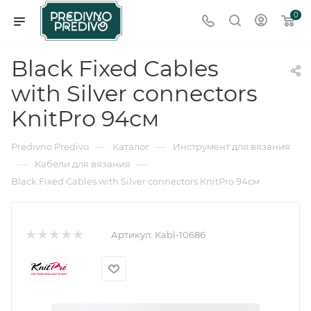
0
Black Fixed Cables
with Silver connectors
KnitPro 94см
—
—
Predivno Predivo
Каталог
Инструмент для вязания
—
—
Кабели для вязания
Black Fixed Cables with Silver connectors KnitPro 94см
Артикул:
Kabl-10686