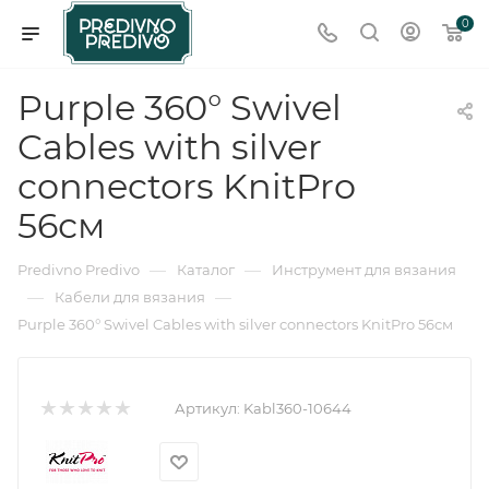
0
Purple 360° Swivel
Cables with silver
connectors KnitPro
56см
—
—
Predivno Predivo
Каталог
Инструмент для вязания
—
—
Кабели для вязания
Purple 360° Swivel Cables with silver connectors KnitPro 56см
Артикул:
Kabl360-10644