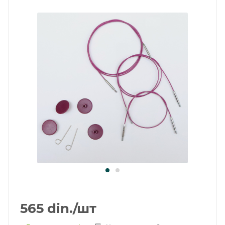
565
din.
/шт