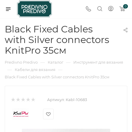
0
Black Fixed Cables
with Silver connectors
KnitPro 35см
—
—
Predivno Predivo
Каталог
Инструмент для вязания
—
—
Кабели для вязания
Black Fixed Cables with Silver connectors KnitPro 35см
Артикул:
Kabl-10683