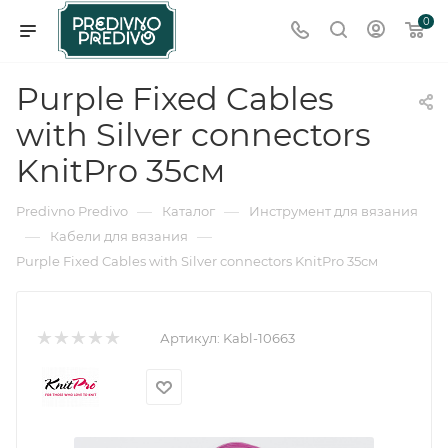
0
Purple Fixed Cables
with Silver connectors
KnitPro 35см
—
—
Predivno Predivo
Каталог
Инструмент для вязания
—
—
Кабели для вязания
Purple Fixed Cables with Silver connectors KnitPro 35см
Артикул:
Kabl-10663