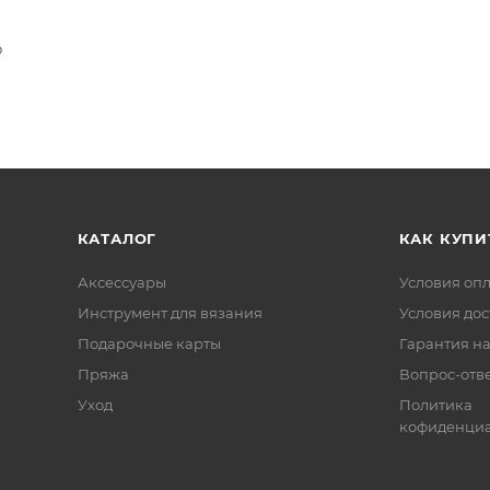
o
КАТАЛОГ
КАК КУПИ
Аксессуары
Условия оп
Инструмент для вязания
Условия дос
Подарочные карты
Гарантия на
Пряжа
Вопрос-отв
Уход
Политика
кофиденциа