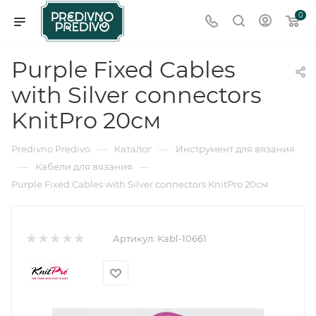
0
Purple Fixed Cables
with Silver connectors
KnitPro 20см
—
—
Predivno Predivo
Каталог
Инструмент для вязания
—
—
Кабели для вязания
Purple Fixed Cables with Silver connectors KnitPro 20см
Артикул:
Kabl-10661