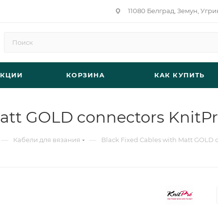
11080 Белград, Земун, Угри
АКЦИИ
КОРЗИНА
КАК КУПИТЬ
Matt GOLD connectors KnitP
—
—
Кабели для вязания
Black Fixed Cables with Matt GOLD 