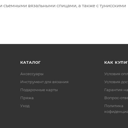
и съемными вязальными спицами, а также с тунисскими
КАТАЛОГ
КАК КУПИ
Аксессуары
Условия оп
Инструмент для вязания
Условия дос
Подарочные карты
Гарантия на
Пряжа
Вопрос-отв
Уход
Политика
кофиденциа