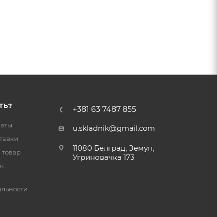
ТЬ?
+381 63 7487 855
латы
u.skladnik@gmail.com
тавки
11080 Белград, Земун,
 товар
Угриновачка 173
ет
льности