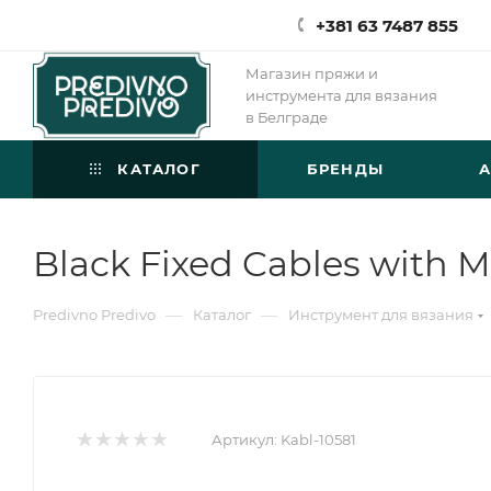
+381 63 7487 855
Магазин пряжи и
инструмента для вязания
в Белграде
КАТАЛОГ
БРЕНДЫ
Black Fixed Cables with 
—
—
Predivno Predivo
Каталог
Инструмент для вязания
Артикул:
Kabl-10581