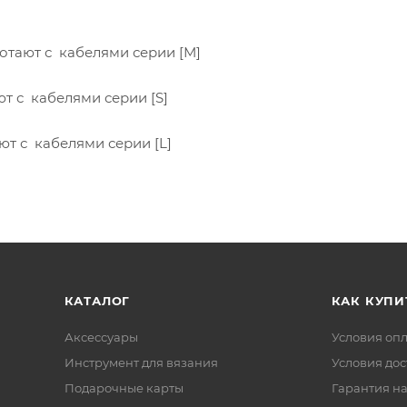
работают с кабелями серии [М]
ают с кабелями серии [S]
ают с кабелями серии [L]
КАТАЛОГ
КАК КУПИ
Аксессуары
Условия оп
Инструмент для вязания
Условия дос
Подарочные карты
Гарантия на