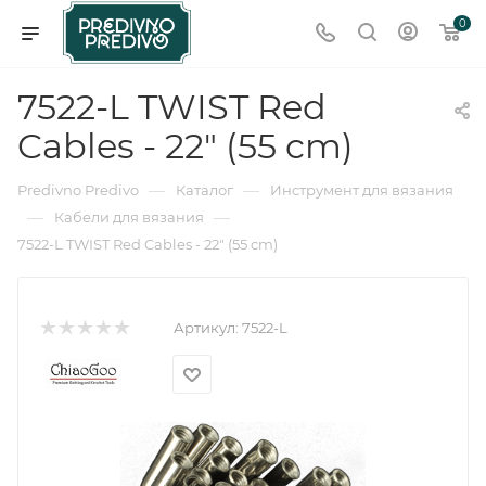
0
7522-L TWIST Red
Cables - 22" (55 cm)
—
—
Predivno Predivo
Каталог
Инструмент для вязания
—
—
Кабели для вязания
7522-L TWIST Red Cables - 22" (55 cm)
Артикул:
7522-L