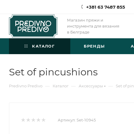
+381 63 7487 855
Магазин пряжи и
инструмента для вязания
в Белграде
КАТАЛОГ
БРЕНДЫ
Set of pincushions
—
—
—
Predivno Predivo
Каталог
Аксессуары
Set of pi
Артикул:
Set-10945