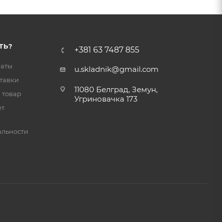
ТЬ?
+381 63 7487 855
латы
u.skladnik@gmail.com
тавки
11080 Белград, Земун,
 товар
Угриновачка 173
ет
льности