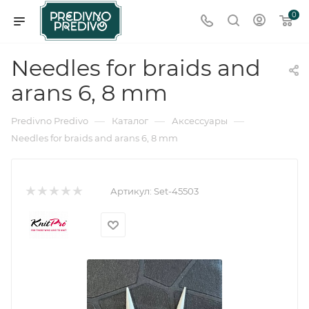
0
Needles for braids and
arans 6, 8 mm
—
—
—
Predivno Predivo
Каталог
Аксессуары
Needles for braids and arans 6, 8 mm
Артикул:
Set-45503