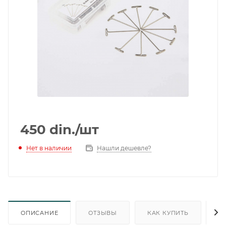
450
din.
/шт
Нет в наличии
Нашли дешевле?
ОПИСАНИЕ
ОТЗЫВЫ
КАК КУПИТЬ
О