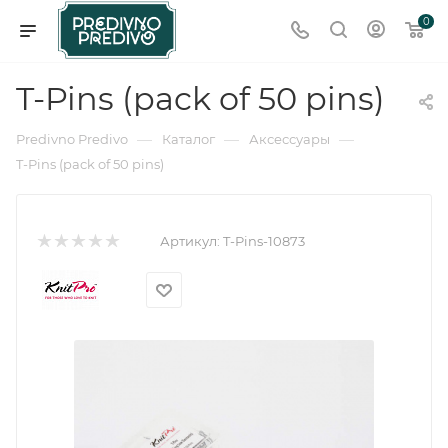
0
T-Pins (pack of 50 pins)
—
—
—
Predivno Predivo
Каталог
Аксессуары
T-Pins (pack of 50 pins)
Артикул:
T-Pins-10873