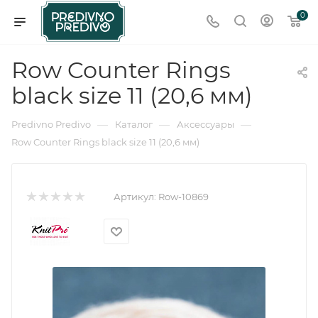
0
Row Counter Rings
black size 11 (20,6 мм)
—
—
—
Predivno Predivo
Каталог
Аксессуары
Row Counter Rings black size 11 (20,6 мм)
Артикул:
Row-10869