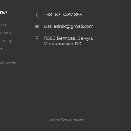
ТЬ?
+381 63 7487 855
латы
u.skladnik@gmail.com
тавки
11080 Белград, Земун,
 товар
Угриновачка 173
ет
льности
Разработка сайта: