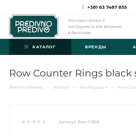
+381 63 7487 855
Магазин пряжи и
инструмента для вязания
в Белграде
КАТАЛОГ
БРЕНДЫ
Row Counter Rings black s
—
—
—
Predivno Predivo
Каталог
Аксессуары
Row Count
Артикул:
Row-10866