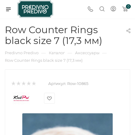
0
Row Counter Rings
black size 7 (17,3 мм)
—
—
—
Predivno Predivo
Каталог
Аксессуары
Row Counter Rings black size 7 (17,3 мм)
Артикул:
Row-10865