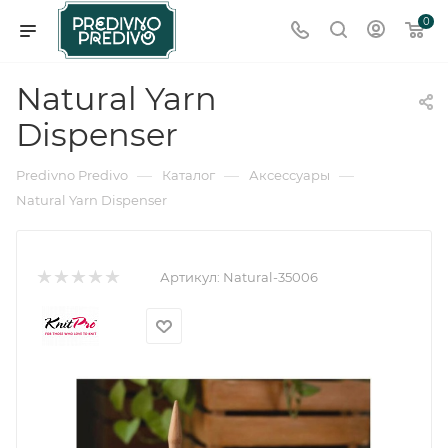
0
Natural Yarn
Dispenser
—
—
—
Predivno Predivo
Каталог
Аксессуары
Natural Yarn Dispenser
Артикул:
Natural-35006