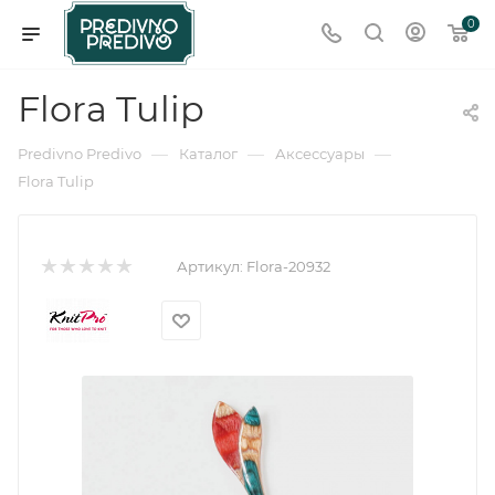
0
Flora Tulip
—
—
—
Predivno Predivo
Каталог
Аксессуары
Flora Tulip
Артикул:
Flora-20932