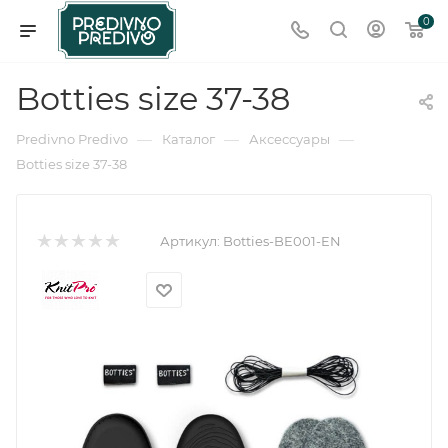
0
Botties size 37-38
—
—
—
Predivno Predivo
Каталог
Аксессуары
Botties size 37-38
Артикул:
Botties-BE001-EN