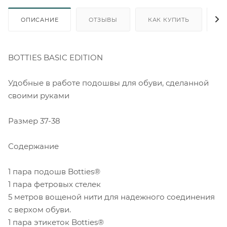
ОПИСАНИЕ
ОТЗЫВЫ
КАК КУПИТЬ
О
BOTTIES BASIC EDITION
Удобные в работе подошвы для обуви, сделанной
своими руками
Размер 37-38
Содержание
1 пара подошв Botties®
1 пара фетровых стелек
5 метров вощеной нити для надежного соединения
с верхом обуви.
1 пара этикеток Botties®