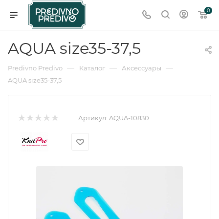
0
AQUA size35-37,5
—
—
—
Predivno Predivo
Каталог
Аксессуары
AQUA size35-37,5
Артикул:
AQUA-10830