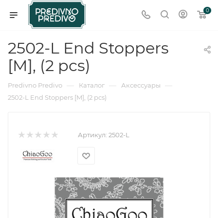
0
2502-L End Stoppers
[M], (2 pcs)
—
—
—
Predivno Predivo
Каталог
Аксессуары
2502-L End Stoppers [M], (2 pcs)
Артикул:
2502-L